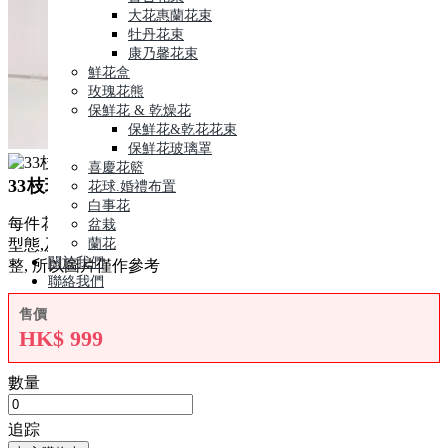
大花惠蘭花束
牡丹花束
康乃馨花束
鮮花盒
玫瑰花熊
保鮮花 & 乾燥花
保鮮花&乾花花束
保鮮花玻璃罩
喜慶花籃
33枝玫瑰花束( 33 Roses Bouquet)
花球.婚禮布置
白事花
每件花藝品由人手製作,鮮花材屬自然產物,每枝都有其獨特的
盆栽
蘭花
型態,及顏色的差異, 襯花及葉亦會受季節及市場供貨而有所調
關於我們
整, 所以圖片僅作參考
聯絡我們
售價
HK$
999
數量
追踪