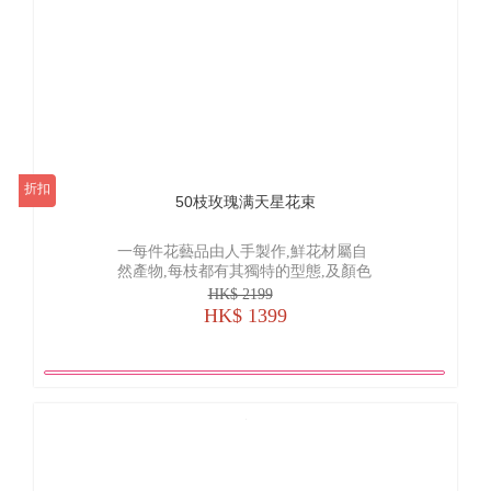
折扣
50枝玫瑰满天星花束
一每件花藝品由人手製作,鮮花材屬自
然產物,每枝都有其獨特的型態,及顏色
的差異, 襯花及葉亦會受季節及市場供
HK$ 2199
貨而有所調整, 所以圖片僅作參考
HK$ 1399