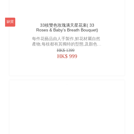
折扣
缺貨
33枝雙色玫瑰满天星花束( 33
Roses & Baby's Breath Bouquet)
每件花藝品由人手製作,鮮花材屬自然
產物,每枝都有其獨特的型態,及顏色的
差異, 襯花及葉亦會受季節及市場供貨
HK$ 1399
而有所調整, 所以圖片僅作參考
HK$ 999