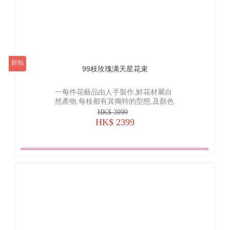
折扣
99枝玫瑰满天星花束
一每件花藝品由人手製作,鮮花材屬自
然產物,每枝都有其獨特的型態,及顏色
的差異, 襯花及葉亦會受季節及市場供
HK$ 3999
貨而有所調整, 所以圖片僅作參考
HK$ 2399