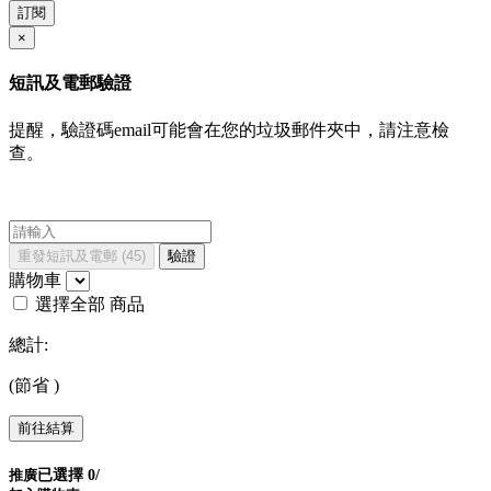
訂閱
×
短訊及電郵驗證
提醒，驗證碼email可能會在您的垃圾郵件夾中，請注意檢
查。
重發短訊及電郵
(45)
驗證
購物車
選擇全部
商品
總計:
(節省
)
前往結算
推廣
已選擇
0
/