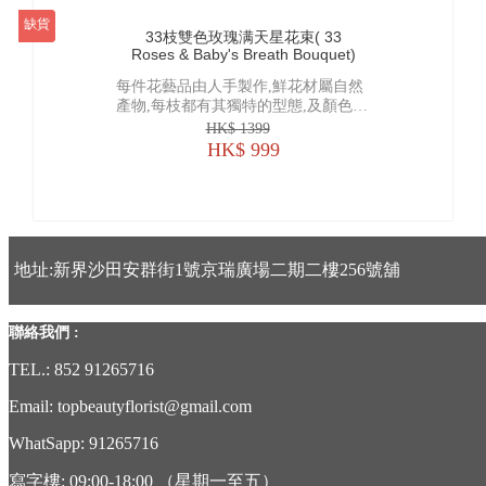
折扣
缺貨
33枝雙色玫瑰满天星花束( 33
Roses & Baby's Breath Bouquet)
每件花藝品由人手製作,鮮花材屬自然
產物,每枝都有其獨特的型態,及顏色的
差異, 襯花及葉亦會受季節及市場供貨
HK$ 1399
而有所調整, 所以圖片僅作參考
HK$ 999
地址:新界沙田安群街1號京瑞廣場二期二樓256號舖
聯絡我們 :
TEL.: 852 91265716
Email: topbeautyflorist@gmail.com
WhatSapp: 91265716
寫字樓: 09:00-18:00 （星期一至五）