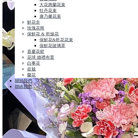
大花惠蘭花束
牡丹花束
康乃馨花束
鮮花盒
玫瑰花熊
保鮮花 & 乾燥花
保鮮花&乾花花束
保鮮花玻璃罩
喜慶花籃
花球.婚禮布置
白事花
盆栽
蘭花
關於我們
聯絡我們