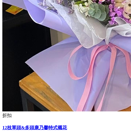
折扣
12枝單頭&多頭康乃馨特式襯花