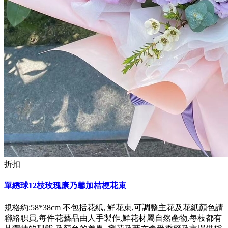
折扣
單綉球12枝玫瑰康乃馨加桔梗花束
規格約:58*38cm 不包括花紙, 鮮花束,可調整主花及花紙顏色請
聯絡职員,每件花藝品由人手製作,鮮花材屬自然產物,每枝都有