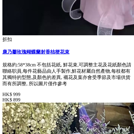
折扣
康乃馨玫瑰蝴蝶蘭射香桔梗花束
規格約:58*38cm 不包括花紙, 鮮花束,可調整主花及花紙顏色請
聯絡职員,每件花藝品由人手製作,鮮花材屬自然產物,每枝都有
其獨特的型態,及顏色的差異, 襯花及葉亦會受季節及市場供貨
而有所調整, 所以圖片僅作參考
HK$ 999
HK$ 899