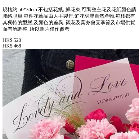
規格約:50*30cm 不包括花紙, 鮮花束,可調整主花及花紙顏色請
聯絡职員,每件花藝品由人手製作,鮮花材屬自然產物,每枝都有
其獨特的型態,及顏色的差異, 襯花及葉亦會受季節及市場供貨
而有所調整, 所以圖片僅作參考
HK$ 520
HK$ 468