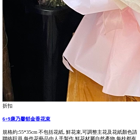
折扣
6+9康乃馨郁金香花束
規格約:55*35cm 不包括花紙, 鮮花束,可調整主花及花紙顏色請
聯絡职員,每件花藝品由人手製作,鮮花材屬自然產物,每枝都有