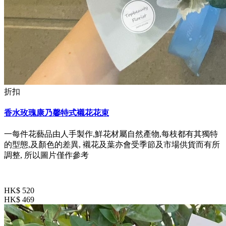
折扣
香水玫瑰康乃馨特式襯花花束
一每件花藝品由人手製作,鮮花材屬自然產物,每枝都有其獨特
的型態,及顏色的差異, 襯花及葉亦會受季節及市場供貨而有所
調整, 所以圖片僅作參考
HK$ 520
HK$ 469