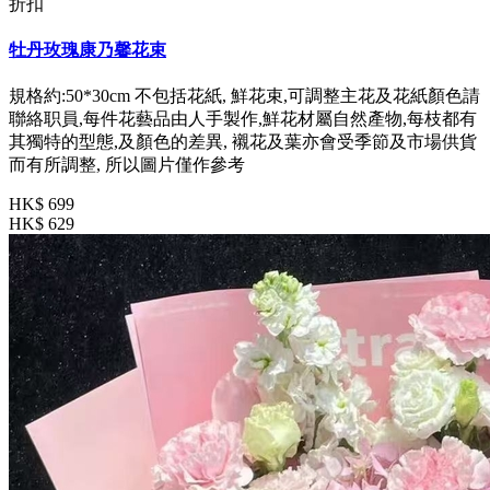
折扣
牡丹玫瑰康乃馨花束
規格約:50*30cm 不包括花紙, 鮮花束,可調整主花及花紙顏色請
聯絡职員,每件花藝品由人手製作,鮮花材屬自然產物,每枝都有
其獨特的型態,及顏色的差異, 襯花及葉亦會受季節及市場供貨
而有所調整, 所以圖片僅作參考
HK$ 699
HK$ 629