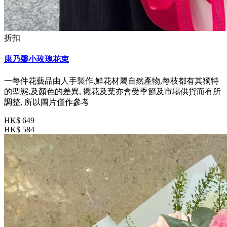
折扣
康乃馨小玫瑰花束
一每件花藝品由人手製作,鮮花材屬自然產物,每枝都有其獨特
的型態,及顏色的差異, 襯花及葉亦會受季節及市場供貨而有所
調整, 所以圖片僅作參考
HK$ 649
HK$ 584