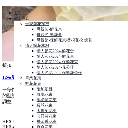
主頁
網上商店
母親節花2025
母親節-鮮花束
母親節-鮮花盒
母親節-保鮮花束/番梘花/乾燥花
情人節花2024
情人節花2024-鮮花盒
情人節花2024-鮮花束
情人節花2024-保鮮花束
折扣
情人節花2024-花公仔
情人節花2024-保鮮花公仔
12枝雙色康乃馨蓝星花花束
畢業花束
鮮花花束
附加項目
一每件花藝品由人手製作,鮮花材屬自然產物,每枝都有其獨特
玫瑰花束
的型態,及顏色的差異, 襯花及葉亦會受季節及市場供貨而有所
馬蹄蘭花束
調整, 所以圖片僅作參考
繡球花束
太陽菊花束
向日葵花束
HK$ 539
鬱金香花束
HK$ 485
百合花束