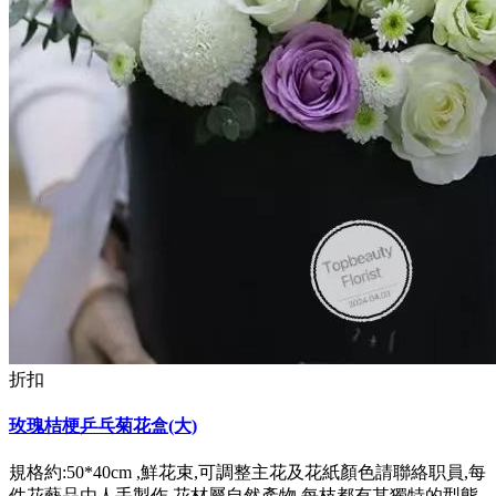
折扣
玫瑰桔梗乒乓菊花盒(大)
規格約:50*40cm ,鮮花束,可調整主花及花紙顏色請聯絡职員,每
件花藝品由人手製作,花材屬自然產物,每枝都有其獨特的型態,