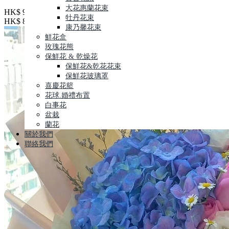
大花惠蘭花束
HK$ 999
牡丹花束
HK$ 899
康乃馨花束
鮮花盒
玫瑰花熊
保鮮花 & 乾燥花
保鮮花&乾花花束
保鮮花玻璃罩
喜慶花籃
花球.婚禮布置
白事花
盆栽
蘭花
關於我們
聯絡我們