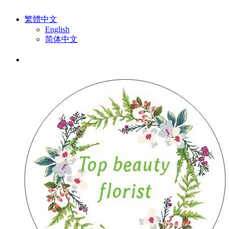
繁體中文
English
简体中文
排序:
默認
|
熱賣
|
最高價格
|
最低價格
有關母親節花2025 (55 件產品)
排序
推薦商品
熱賣
最新到貨
最高價格
最低價格
篩選