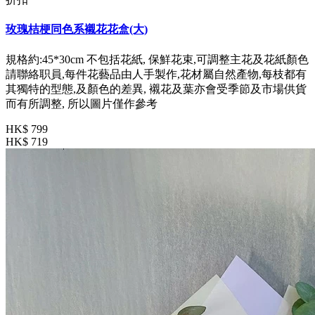
玫瑰桔梗同色系襯花花盒(大)
規格約:45*30cm 不包括花紙, 保鮮花束,可調整主花及花紙顏色
請聯絡职員,每件花藝品由人手製作,花材屬自然產物,每枝都有
其獨特的型態,及顏色的差異, 襯花及葉亦會受季節及市場供貨
而有所調整, 所以圖片僅作參考
HK$ 799
HK$ 719