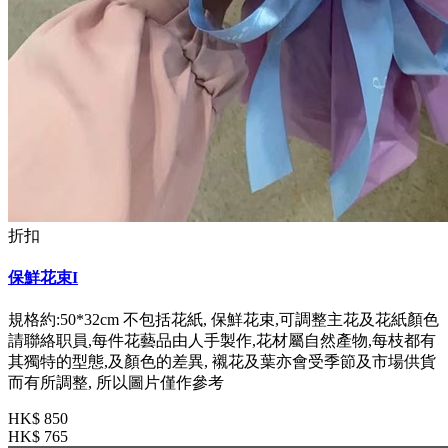
折扣
保鮮花束I
規格約:50*32cm 不包括花紙, 保鮮花束,可調整主花及花紙顏色
請聯絡职員,每件花藝品由人手製作,花材屬自然產物,每枝都有
其獨特的型態,及顏色的差異, 襯花及葉亦會受季節及市場供貨
而有所調整, 所以圖片僅作參考
HK$ 850
HK$ 765