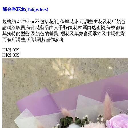
郁金香花盒(Tulips box)
規格約:45*30cm 不包括花紙, 保鮮花束,可調整主花及花紙顏色
請聯絡职員,每件花藝品由人手製作,花材屬自然產物,每枝都有
其獨特的型態,及顏色的差異, 襯花及葉亦會受季節及市場供貨
而有所調整, 所以圖片僅作參考
HK$ 999
HK$ 899