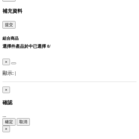
補充資料
提交
組合商品
選擇
件產品於
中
已選擇
0
/
×
顯示:
|
×
確認
...
確定
取消
×