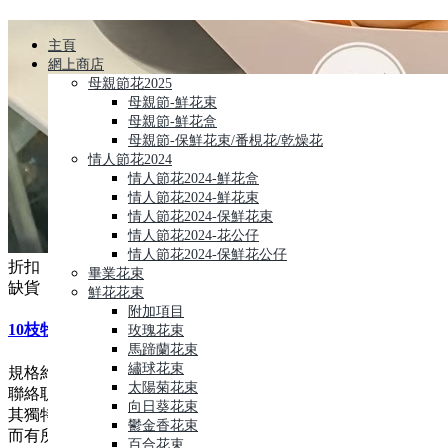
主頁
網上商店
母親節花2025
母親節-鮮花束
母親節-鮮花盒
母親節-保鮮花束/番梘花/乾燥花
情人節花2024
情人節花2024-鮮花盒
情人節花2024-鮮花束
情人節花2024-保鮮花束
情人節花2024-花公仔
情人節花2024-保鮮花公仔
折扣
畢業花束
缺貨
鮮花花束
附加項目
10枝牡丹花束( 10 Peonys Bouquet)
玫瑰花束
馬蹄蘭花束
繡球花束
規格約:60*42cm 不包括花紙, 鮮花束,可調整主花及花紙顏色請
太陽菊花束
聯絡职員,每件花藝品由人手製作,鮮花材屬自然產物,每枝都有
向日葵花束
其獨特的型態,及顏色的差異, 襯花及葉亦會受季節及市場供貨
鬱金香花束
而有所調整, 所以圖片僅作參考
百合花束