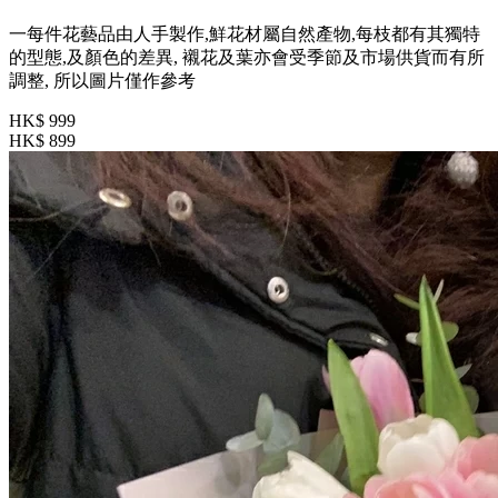
一每件花藝品由人手製作,鮮花材屬自然產物,每枝都有其獨特
的型態,及顏色的差異, 襯花及葉亦會受季節及市場供貨而有所
調整, 所以圖片僅作參考
HK$ 999
HK$ 899