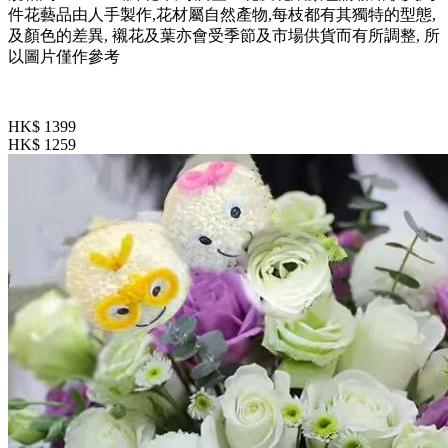
件花藝品由人手製作,花材屬自然產物,每枝都有其獨特的型態,
及顏色的差異, 襯花及葉亦會受季節及市場供貨而有所調整, 所
以圖片僅作參考
HK$ 1399
HK$ 1259