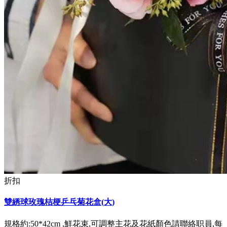
折扣
雙綉球玫瑰桔梗乒乓菊花盒(大)
規格約:50*42cm ,鮮花束,可調整主花及花紙顏色請聯絡职員,每