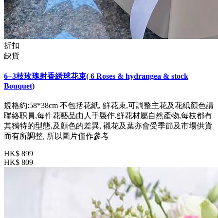
折扣
缺貨
6+3枝玫瑰射香綉球花束( 6 Roses & hydrangea & stock
Bouquet)
規格約:58*38cm 不包括花紙, 鮮花束,可調整主花及花紙顏色請
聯絡职員,每件花藝品由人手製作,鮮花材屬自然產物,每枝都有
其獨特的型態,及顏色的差異, 襯花及葉亦會受季節及市場供貨
而有所調整, 所以圖片僅作參考
HK$ 899
HK$ 809