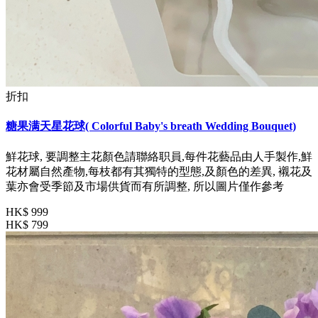
折扣
糖果满天星花球( Colorful Baby's breath Wedding Bouquet)
鮮花球, 要調整主花顏色請聯絡职員,每件花藝品由人手製作,鮮
花材屬自然產物,每枝都有其獨特的型態,及顏色的差異, 襯花及
葉亦會受季節及市場供貨而有所調整, 所以圖片僅作參考
HK$ 999
HK$ 799