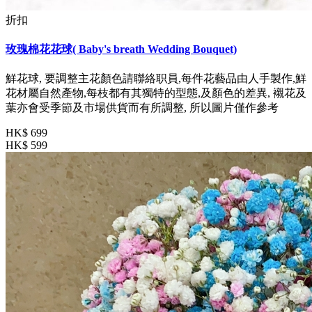
折扣
玫瑰棉花花球( Baby's breath Wedding Bouquet)
鮮花球, 要調整主花顏色請聯絡职員,每件花藝品由人手製作,鮮
花材屬自然產物,每枝都有其獨特的型態,及顏色的差異, 襯花及
葉亦會受季節及市場供貨而有所調整, 所以圖片僅作參考
HK$ 699
HK$ 599