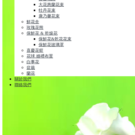
大花惠蘭花束
牡丹花束
康乃馨花束
鮮花盒
玫瑰花熊
保鮮花 & 乾燥花
保鮮花&乾花花束
保鮮花玻璃罩
喜慶花籃
花球.婚禮布置
白事花
盆栽
蘭花
關於我們
聯絡我們