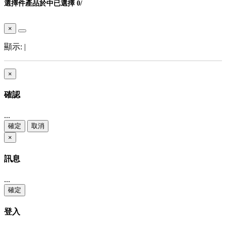
選擇
件產品於
中
已選擇
0
/
×
顯示:
|
×
確認
...
確定
取消
×
訊息
...
確定
登入