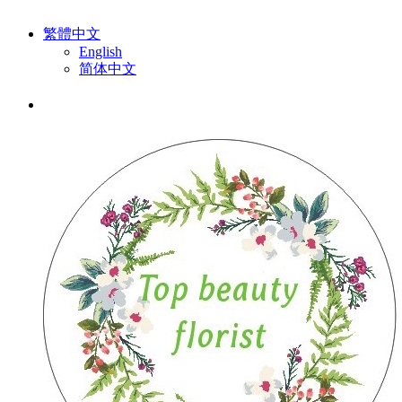
繁體中文
English
简体中文
排序:
默認
|
熱賣
|
最高價格
|
最低價格
有關花球.婚禮布置 (12 件產品)
排序
推薦商品
熱賣
最新到貨
最高價格
最低價格
篩選