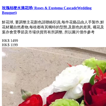
玫瑰桔梗水滴花球( Roses & Eustoma CascadeWedding
Bouquet)
鮮花球, 要調整主花顏色請聯絡职員,每件花藝品由人手製作,鮮
花材屬自然產物,每枝都有其獨特的型態,及顏色的差異, 襯花及
葉亦會受季節及市場供貨而有所調整, 所以圖片僅作參考
HK$ 1499
HK$ 1199