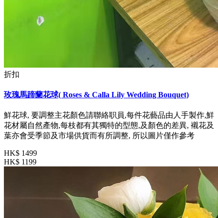
折扣
玫瑰馬蹄蘭花球( Roses & Calla Lily Wedding Bouquet)
鮮花球, 要調整主花顏色請聯絡职員,每件花藝品由人手製作,鮮
花材屬自然產物,每枝都有其獨特的型態,及顏色的差異, 襯花及
葉亦會受季節及市場供貨而有所調整, 所以圖片僅作參考
HK$ 1499
HK$ 1199