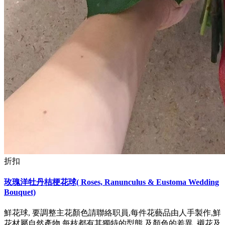
折扣
玫瑰洋牡丹桔梗花球( Roses, Ranunculus & Eustoma Wedding
Bouquet)
鮮花球, 要調整主花顏色請聯絡职員,每件花藝品由人手製作,鮮
花材屬自然產物,每枝都有其獨特的型態,及顏色的差異, 襯花及