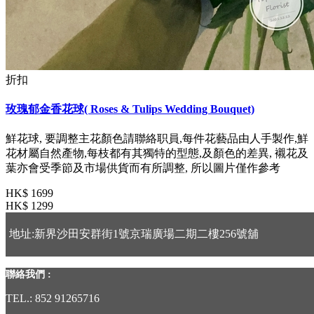
折扣
玫瑰郁金香花球( Roses & Tulips Wedding Bouquet)
鮮花球, 要調整主花顏色請聯絡职員,每件花藝品由人手製作,鮮
花材屬自然產物,每枝都有其獨特的型態,及顏色的差異, 襯花及
葉亦會受季節及市場供貨而有所調整, 所以圖片僅作參考
HK$ 1699
HK$ 1299
地址:新界沙田安群街1號京瑞廣場二期二樓256號舖
聯絡我們 :
TEL.: 852 91265716