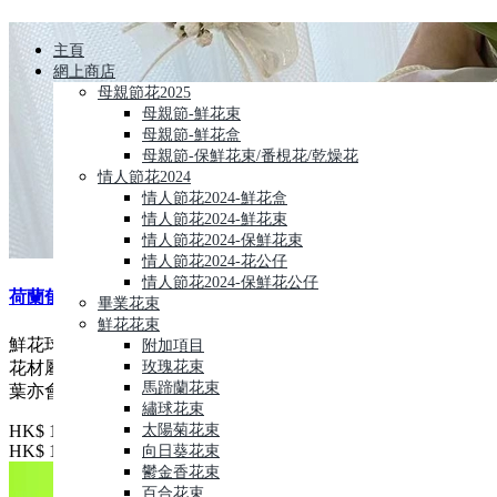
主頁
網上商店
母親節花2025
母親節-鮮花束
母親節-鮮花盒
母親節-保鮮花束/番梘花/乾燥花
情人節花2024
情人節花2024-鮮花盒
情人節花2024-鮮花束
情人節花2024-保鮮花束
情人節花2024-花公仔
情人節花2024-保鮮花公仔
荷蘭郁金香花球( Tulips Wedding Bouquet)
畢業花束
鮮花花束
鮮花球, 要調整主花顏色請聯絡职員,每件花藝品由人手製作,鮮
附加項目
花材屬自然產物,每枝都有其獨特的型態,及顏色的差異, 襯花及
玫瑰花束
馬蹄蘭花束
葉亦會受季節及市場供貨而有所調整, 所以圖片僅作參考
繡球花束
HK$ 1099
太陽菊花束
HK$ 1099
向日葵花束
鬱金香花束
百合花束