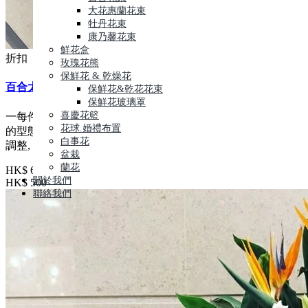
大花惠蘭花束
牡丹花束
康乃馨花束
鮮花盒
折扣
玫瑰花熊
保鮮花 & 乾燥花
百合太陽菊特式襯花
保鮮花&乾花花束
保鮮花玻璃罩
喜慶花籃
一每件花藝品由人手製作,鮮花材屬自然產物,每枝都有其獨特
花球.婚禮布置
的型態,及顏色的差異, 襯花及葉亦會受季節及市場供貨而有所
白事花
調整, 所以圖片僅作參考
盆栽
蘭花
HK$ 600
關於我們
HK$ 500
聯絡我們