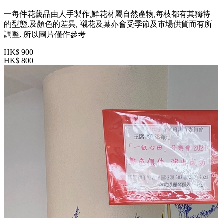
一每件花藝品由人手製作,鮮花材屬自然產物,每枝都有其獨特
的型態,及顏色的差異, 襯花及葉亦會受季節及市場供貨而有所
調整, 所以圖片僅作參考
HK$ 900
HK$ 800