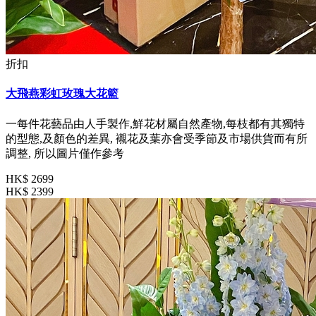
折扣
大飛燕彩虹玫瑰大花籃
一每件花藝品由人手製作,鮮花材屬自然產物,每枝都有其獨特
的型態,及顏色的差異, 襯花及葉亦會受季節及市場供貨而有所
調整, 所以圖片僅作參考
HK$ 2699
HK$ 2399