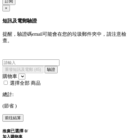
訂閱
×
短訊及電郵驗證
提醒，驗證碼email可能會在您的垃圾郵件夾中，請注意檢
查。
重發短訊及電郵
(45)
驗證
購物車
選擇全部
商品
總計:
(節省
)
前往結算
推廣
已選擇
0
/
加入購物車