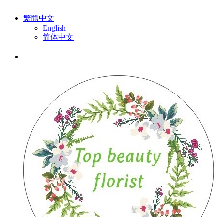
繁體中文
English
简体中文
排序:
默認
|
熱賣
|
最高價格
|
最低價格
有關喜慶花籃 (12 件產品)
排序
推薦商品
熱賣
最新到貨
最高價格
最低價格
篩選