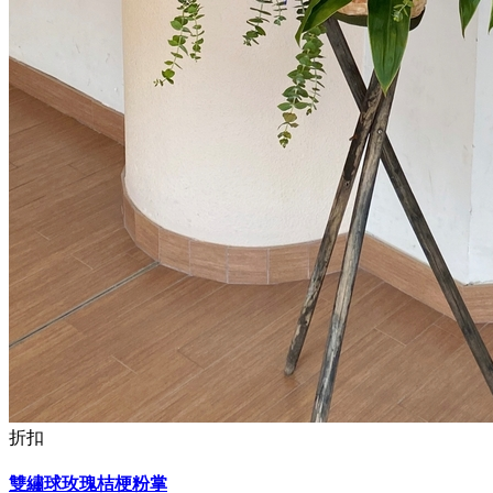
折扣
雙繡球玫瑰桔梗粉掌