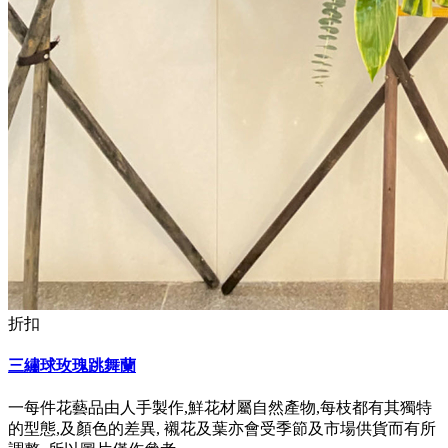
折扣
三繡球玫瑰跳舞蘭
一每件花藝品由人手製作,鮮花材屬自然產物,每枝都有其獨特
的型態,及顏色的差異, 襯花及葉亦會受季節及市場供貨而有所