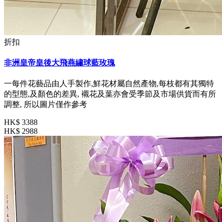
折扣
非洲皇帝皇後大飛燕繡球藍玫瑰
一每件花藝品由人手製作,鮮花材屬自然產物,每枝都有其獨特
的型態,及顏色的差異, 襯花及葉亦會受季節及市場供貨而有所
調整, 所以圖片僅作參考
HK$ 3388
HK$ 2988