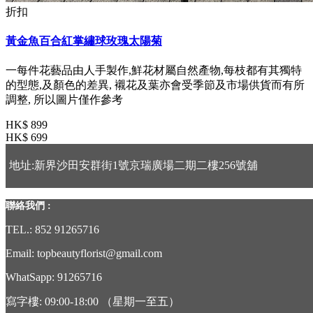
折扣
黃金魚百合紅掌繡球玫瑰太陽菊
一每件花藝品由人手製作,鮮花材屬自然產物,每枝都有其獨特
的型態,及顏色的差異, 襯花及葉亦會受季節及市場供貨而有所
調整, 所以圖片僅作參考
HK$ 899
HK$ 699
地址:新界沙田安群街1號京瑞廣場二期二樓256號舖
聯絡我們 :
TEL.: 852 91265716
Email: topbeautyflorist@gmail.com
WhatSapp: 91265716
寫字樓: 09:00-18:00 （星期一至五）