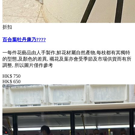
折扣
百合葉牡丹康乃????
一每件花藝品由人手製作,鮮花材屬自然產物,每枝都有其獨特
的型態,及顏色的差異, 襯花及葉亦會受季節及市場供貨而有所
調整, 所以圖片僅作參考
HK$ 750
HK$ 650