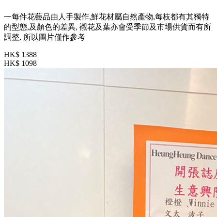
一每件花藝品由人手製作,鮮花材屬自然產物,每枝都有其獨特
的型態,及顏色的差異, 襯花及葉亦會受季節及市場供貨而有所
調整, 所以圖片僅作參考
HK$ 1388
HK$ 1098