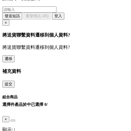
發送短訊
重發簡訊
(45)
登入
×
將送貨聯繫資料遷移到個人資料?
將送貨聯繫資料遷移到個人資料?
遷移
補充資料
提交
組合商品
選擇
件產品於
中
已選擇
0
/
×
顯示:
|