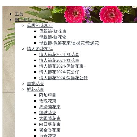
主頁
網上商店
母親節花2025
母親節-鮮花束
母親節-鮮花盒
母親節-保鮮花束/番梘花/乾燥花
情人節花2024
情人節花2024-鮮花盒
情人節花2024-鮮花束
情人節花2024-保鮮花束
情人節花2024-花公仔
情人節花2024-保鮮花公仔
畢業花束
鮮花花束
附加項目
玫瑰花束
馬蹄蘭花束
繡球花束
太陽菊花束
向日葵花束
鬱金香花束
百合花束