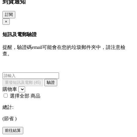
到貨通知
訂閱
×
短訊及電郵驗證
提醒，驗證碼email可能會在您的垃圾郵件夾中，請注意檢
查。
重發短訊及電郵
(45)
驗證
購物車
選擇全部
商品
總計:
(節省
)
前往結算