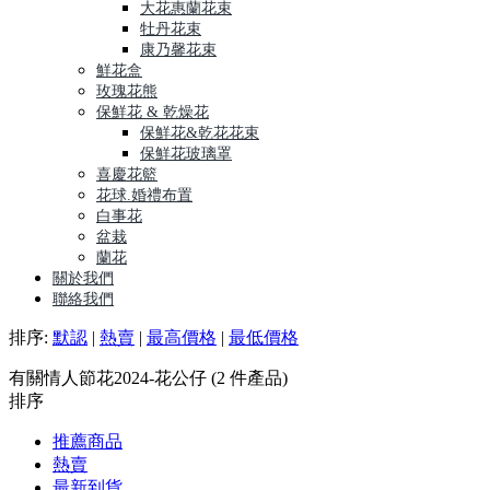
大花惠蘭花束
牡丹花束
康乃馨花束
鮮花盒
玫瑰花熊
保鮮花 & 乾燥花
保鮮花&乾花花束
保鮮花玻璃罩
喜慶花籃
花球.婚禮布置
白事花
盆栽
蘭花
關於我們
聯絡我們
排序:
默認
|
熱賣
|
最高價格
|
最低價格
有關情人節花2024-花公仔 (2 件產品)
排序
推薦商品
熱賣
最新到貨