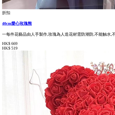
折扣
40cm愛心玫瑰熊
一每件花藝品由人手製作,玫瑰為人造花材需防潮防,不能触水,
HK$ 669
HK$ 519