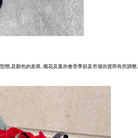
型態,及顏色的差異, 襯花及葉亦會受季節及市場供貨而有所調整,