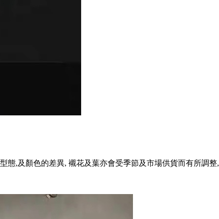
型態,及顏色的差異, 襯花及葉亦會受季節及市場供貨而有所調整,