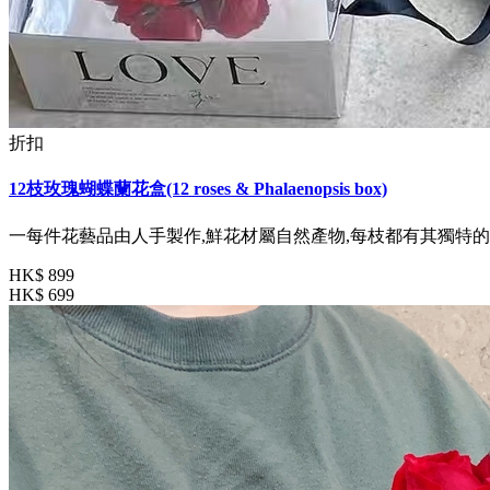
折扣
12枝玫瑰蝴蝶蘭花盒(12 roses & Phalaenopsis box)
一每件花藝品由人手製作,鮮花材屬自然產物,每枝都有其獨特的
HK$ 899
HK$ 699