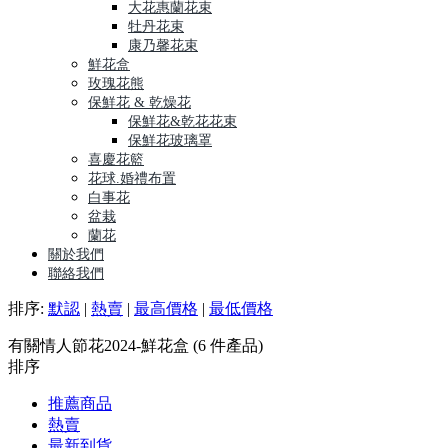
大花惠蘭花束
牡丹花束
康乃馨花束
鮮花盒
玫瑰花熊
保鮮花 & 乾燥花
保鮮花&乾花花束
保鮮花玻璃罩
喜慶花籃
花球.婚禮布置
白事花
盆栽
蘭花
關於我們
聯絡我們
排序:
默認
|
熱賣
|
最高價格
|
最低價格
有關情人節花2024-鮮花盒 (6 件產品)
排序
推薦商品
熱賣
最新到貨