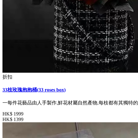
折扣
33枝玫瑰抱抱桶(33 roses box)
一每件花藝品由人手製作,鮮花材屬自然產物,每枝都有其獨特的
HK$ 1999
HK$ 1399