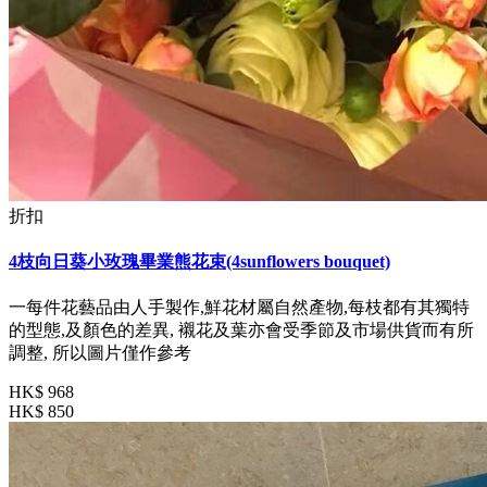
折扣
4枝向日葵小玫瑰畢業熊花束(4sunflowers bouquet)
一每件花藝品由人手製作,鮮花材屬自然產物,每枝都有其獨特
的型態,及顏色的差異, 襯花及葉亦會受季節及市場供貨而有所
調整, 所以圖片僅作參考
HK$ 968
HK$ 850