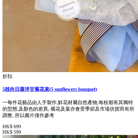
折扣
5枝向日葵洋甘菊花束(5 sunflowers bouquet)
一每件花藝品由人手製作,鮮花材屬自然產物,每枝都有其獨特
的型態,及顏色的差異, 襯花及葉亦會受季節及市場供貨而有所
調整, 所以圖片僅作參考
HK$ 699
HK$ 599