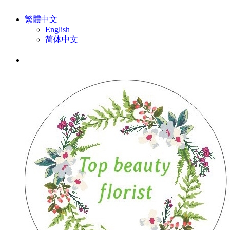
繁體中文
English
简体中文
排序:
默認
|
熱賣
|
最高價格
|
最低價格
有關向日葵花束 (11 件產品)
排序
推薦商品
熱賣
最新到貨
最高價格
最低價格
篩選