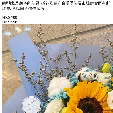
的型態,及顏色的差異, 襯花及葉亦會受季節及市場供貨而有所
調整, 所以圖片僅作參考
HK$ 799
HK$ 598