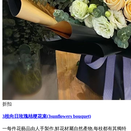
折扣
3枝向日玫瑰桔梗花束(3sunflowers bouquet)
一每件花藝品由人手製作,鮮花材屬自然產物,每枝都有其獨特