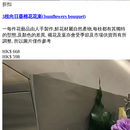
折扣
3枝向日葵棉花花束(3sunflowers bouquet)
一每件花藝品由人手製作,鮮花材屬自然產物,每枝都有其獨特
的型態,及顏色的差異, 襯花及葉亦會受季節及市場供貨而有所
調整, 所以圖片僅作參考
HK$ 668
HK$ 598