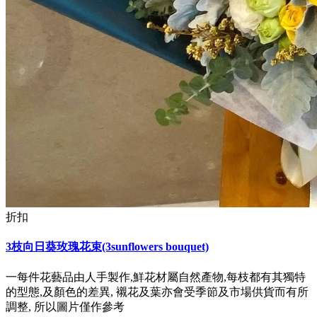
折扣
3枝向日葵玫瑰花束(3sunflowers bouquet)
一每件花藝品由人手製作,鮮花材屬自然產物,每枝都有其獨特
的型態,及顏色的差異, 襯花及葉亦會受季節及市場供貨而有所
調整, 所以圖片僅作參考