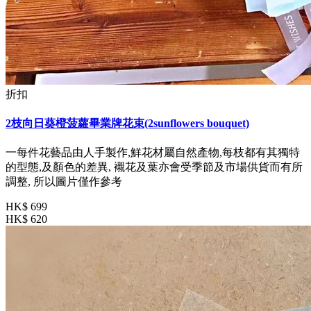
折扣
2枝向日葵橙菠蘿畢業牌花束(2sunflowers bouquet)
一每件花藝品由人手製作,鮮花材屬自然產物,每枝都有其獨特
的型態,及顏色的差異, 襯花及葉亦會受季節及市場供貨而有所
調整, 所以圖片僅作參考
HK$ 699
HK$ 620