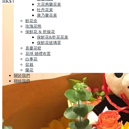
HK$ 850
大花惠蘭花束
牡丹花束
康乃馨花束
鮮花盒
玫瑰花熊
保鮮花 & 乾燥花
保鮮花&乾花花束
保鮮花玻璃罩
喜慶花籃
花球.婚禮布置
白事花
盆栽
蘭花
關於我們
聯絡我們