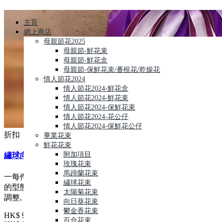
主頁
網上商店
母親節花2025
母親節-鮮花束
母親節-鮮花盒
母親節-保鮮花束/番梘花/乾燥花
情人節花2024
情人節花2024-鮮花盒
情人節花2024-鮮花束
情人節花2024-保鮮花束
情人節花2024-花公仔
情人節花2024-保鮮花公仔
折扣
畢業花束
鮮花花束
附加項目
繡球向日葵洋桔梗花束(hydrangea sunflowers bouquet)
玫瑰花束
馬蹄蘭花束
一每件花藝品由人手製作,鮮花材屬自然產物,每枝都有其獨特
繡球花束
的型態,及顏色的差異, 襯花及葉亦會受季節及市場供貨而有所
太陽菊花束
調整, 所以圖片僅作參考
向日葵花束
鬱金香花束
HK$ 939
百合花束